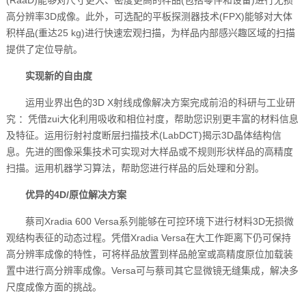
(RaaD)能够对尺寸更大、密度更高的样品(包括零件和设备)进行无损
高分辨率3D成像。此外，可选配的平板探测器技术(FPX)能够对大体
积样品(重达25 kg)进行快速宏观扫描，为样品内部感兴趣区域的扫描
提供了定位导航。
实现新的自由度
运用业界出色的3D X射线成像解决方案完成前沿的科研与工业研
究 ：凭借zui大化利用吸收和相位衬度，帮助您识别更丰富的材料信息
及特征。运用衍射衬度断层扫描技术(LabDCT)揭示3D晶体结构信
息。先进的图像采集技术可实现对大样品或不规则形状样品的高精度
扫描。运用机器学习算法，帮助您进行样品的后处理和分割。
优异的4D/原位解决方案
蔡司Xradia 600 Versa系列能够在可控环境下进行材料3D无损微
观结构表征的动态过程。凭借Xradia Versa在大工作距离下仍可保持
高分辨率成像的特性，可将样品放置到样品舱室或高精度原位加载装
置中进行高分辨率成像。Versa可与蔡司其它显微镜无缝集成，解决多
尺度成像方面的挑战。